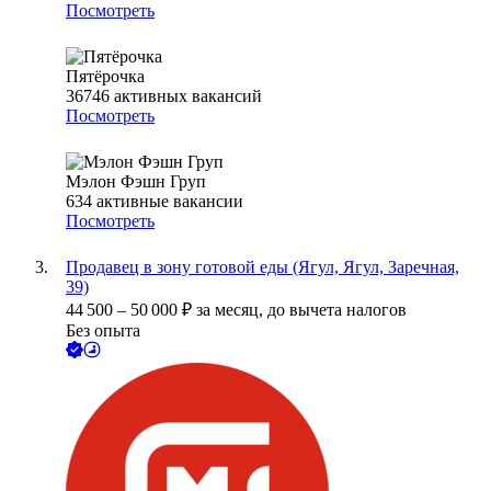
Посмотреть
Пятёрочка
36746
активных вакансий
Посмотреть
Мэлон Фэшн Груп
634
активные вакансии
Посмотреть
Продавец в зону готовой еды (Ягул, Ягул, Заречная,
39)
44 500
–
50 000
₽
за месяц,
до вычета налогов
Без опыта