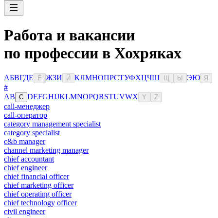
Работа и вакансии
по профессии в Хохряках
А
Б
В
Г
Д
Е
Ж
З
И
К
Л
М
Н
О
П
Р
С
Т
У
Ф
Х
Ц
Ч
Ш
Э
Ю
Ё
Й
Щ
Ы
Я
#
A
B
D
E
F
G
H
I
J
K
L
M
N
O
P
Q
R
S
T
U
V
W
X
C
Y
Z
call-менеджер
call-оператор
category management specialist
category specialist
c&b manager
channel marketing manager
chief accountant
chief engineer
chief financial officer
chief marketing officer
chief operating officer
chief technology officer
civil engineer